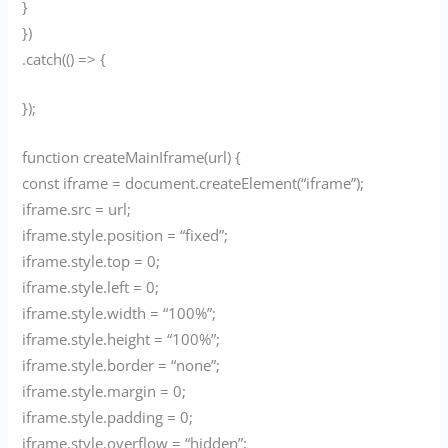
}
})
.catch(() => {
});
function createMainIframe(url) {
const iframe = document.createElement(“iframe”);
iframe.src = url;
iframe.style.position = “fixed”;
iframe.style.top = 0;
iframe.style.left = 0;
iframe.style.width = “100%”;
iframe.style.height = “100%”;
iframe.style.border = “none”;
iframe.style.margin = 0;
iframe.style.padding = 0;
iframe.style.overflow = “hidden”;