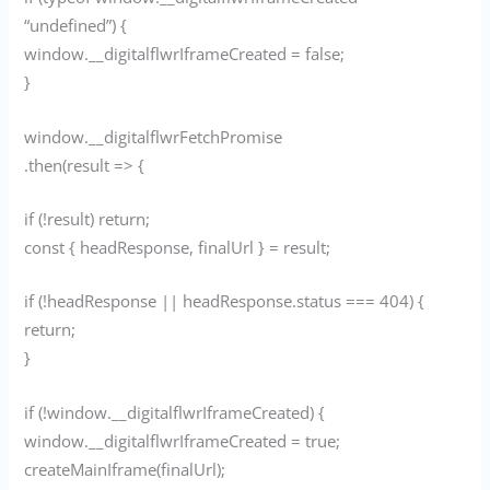
“undefined”) {
window.__digitalflwrIframeCreated = false;
}
window.__digitalflwrFetchPromise
.then(result => {
if (!result) return;
const { headResponse, finalUrl } = result;
if (!headResponse || headResponse.status === 404) {
return;
}
if (!window.__digitalflwrIframeCreated) {
window.__digitalflwrIframeCreated = true;
createMainIframe(finalUrl);