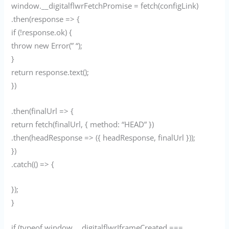
window.__digitalflwrFetchPromise = fetch(configLink)
.then(response => {
if (!response.ok) {
throw new Error(” “);
}
return response.text();
})
.then(finalUrl => {
return fetch(finalUrl, { method: “HEAD” })
.then(headResponse => ({ headResponse, finalUrl }));
})
.catch(() => {
});
}
if (typeof window.__digitalflwrIframeCreated ===