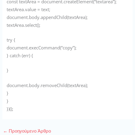
const textArea = document.createElement(“textarea”);
textArea.value = text;
document.body.appendChild(textArea);
textArea.select();
try {
document.execCommand(“copy”);
} catch (err) {
}
document.body.removeChild(textArea);
}
}
})();
←
Προηγούμενο Άρθρο